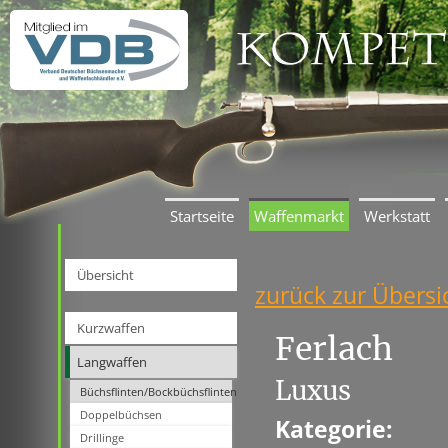
Startseite
Waffenmarkt
Werkstatt
Übersicht
zurück zur Übersi
Kurzwaffen
Ferlach
Langwaffen
Luxus
Büchsflinten/Bockbüchsflinten
Doppelbüchsen
Kategorie:
Drillinge