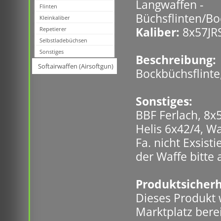
Langwaffen -
Flinten
Büchsflinten/Bo
Kleinkaliber
Kaliber:
8x57JR
Repetierer
Selbstladebüchsen
Sonstiges
Beschreibung:
Softairwaffen (Airsoftgun)
Bockbüchsflinte
Sonstiges:
BBF Ferlach, 8x
Helis 6x42/4, Wa
Fa. nicht Exsist
der Waffe bitte
Produktsicherh
Dieses Produkt
Marktplatz berei