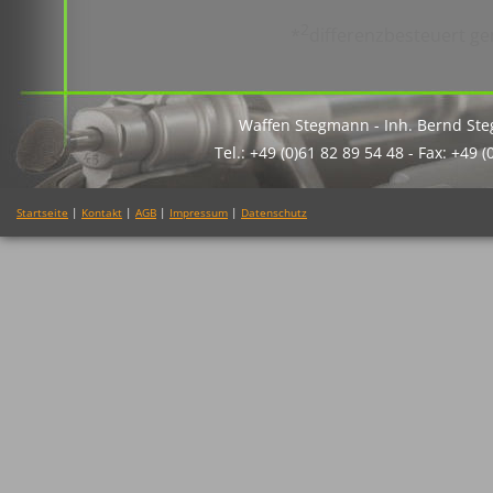
2
*
differenzbesteuert ge
Waffen Stegmann - Inh. Bernd St
Tel.: +49 (0)61 82 89 54 48 - Fax: +49 
Startseite
|
Kontakt
|
AGB
|
Impressum
|
Datenschutz