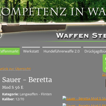
affenmarkt
Werkstatt
Hundeführerwaffe 2.0
Drückjagdbü
urück zur Übersicht
Di
Sauer - Beretta
Mod S 56 E
Kategorie:
Langwaffen - Flinten
Kaliber:
12/70