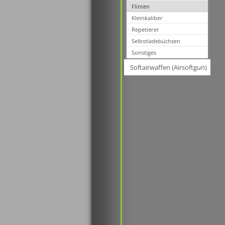
Flinten
Kleinkaliber
Repetierer
Selbstladebüchsen
Sonstiges
Softairwaffen (Airsoftgun)