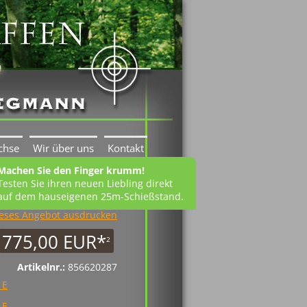
chse
Wir über uns
Kontakt
Machen Sie den Finger krumm!
Testen Sie ihren neuen Liebling direkt
auf dem hauseigenen 25m-Schießstand.
eses Angebot ausdrucken
775,00 EUR*
2
Artikelnr.:
856620287