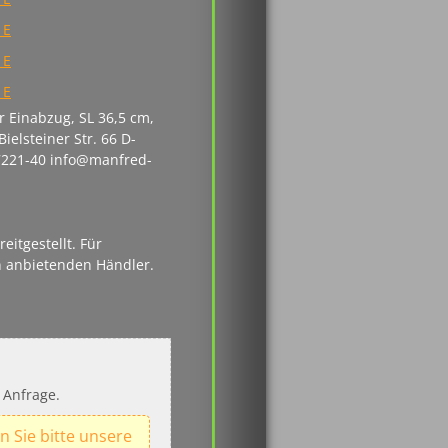
r Einabzug, SL 36,5 cm,
elsteiner Str. 66 D-
 7221-40 info@manfred-
itgestellt. Für
n anbietenden Händler.
 Anfrage.
n Sie bitte unsere