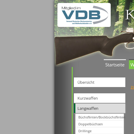
Startseite
W
Übersicht
z
Kurzwaffen
Langwaffen
Büchsflinten/Bockbüchsflinten
Doppelbüchsen
Drillinge