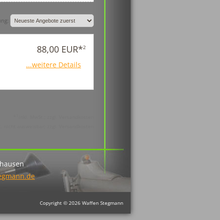
ung:
88,00 EUR*
2
...weitere Details
1
*
inkl. MwSt.; zzgl. Versandkosten
 nicht ausweisbar; zzgl. Versandkosten
nhausen
tegmann.de
Copyright © 2026 Waffen Stegmann