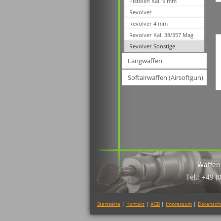
Pistolen Kal. 9 mm
Revolver
Revolver 4 mm
Revolver Kal. 38/357 Mag
Revolver Sonstige
Langwaffen
Softairwaffen (Airsoftgun)
Waffen
Tel.: +49 (
Startseite
|
Kontakt
|
AGB
|
Impressum
|
Datensch