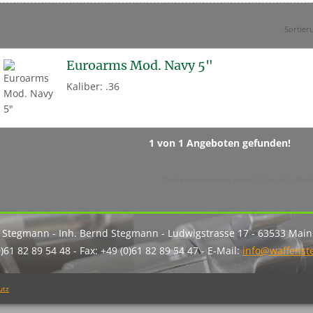
Sortier
Euroarms Mod. Navy 5"
Kaliber: .36
1 von 1 Angeboten gefunden!
2
*
differenzbesteuert gemäß §25a UStG.;MwSt.
 Stegmann - Inh. Bernd Stegmann - Ludwigstrasse 17 - 63533 Mai
0)61 82 89 54 48 - Fax: +49 (0)61 82 89 54 47 - E-Mail:
info@waffens
utz