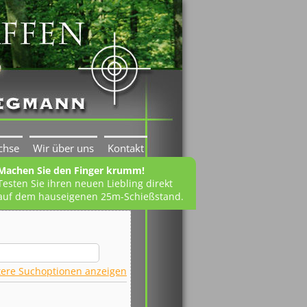
chse
Wir über uns
Kontakt
Machen Sie den Finger krumm!
Testen Sie ihren neuen Liebling direkt
auf dem hauseigenen 25m-Schießstand.
tere Suchoptionen anzeigen