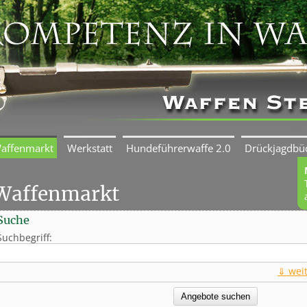
affenmarkt
Werkstatt
Hundeführerwaffe 2.0
Drückjagdbü
Waffenmarkt
Suche
Suchbegriff:
⇓ wei
Angebote suchen